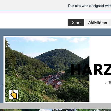
This site was designed wit
Start
Aktivitäten
HARZ
... 
...´click´ zum Blick (webcam)